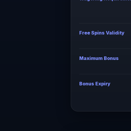
Free Spins Validity
Maximum Bonus
Bonus Expiry