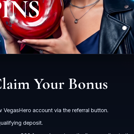
PINS
laim Your Bonus
 VegasHero account via the referral button.
ualifying deposit.