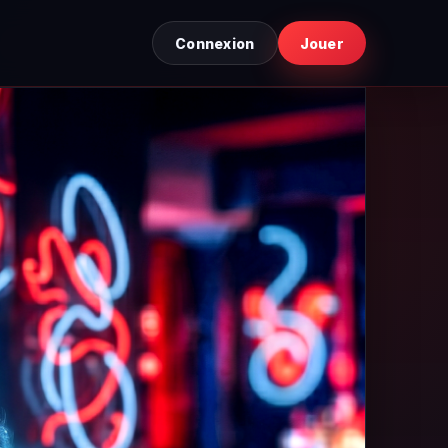
Connexion
Jouer