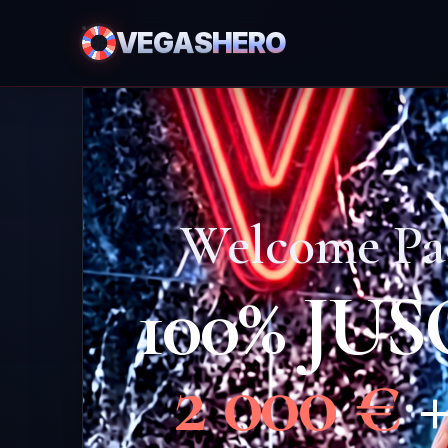
VEGAS
HERO
Welcome Pa
100% JU
2 000 €
+