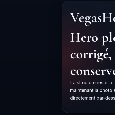
VegasHe
Hero ple
corrigé,
conserv
La structure reste la
maintenant la photo s
directement par-dess