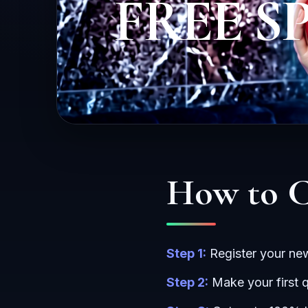
FREE S
How to C
Step 1:
Register your new
Step 2:
Make your first q