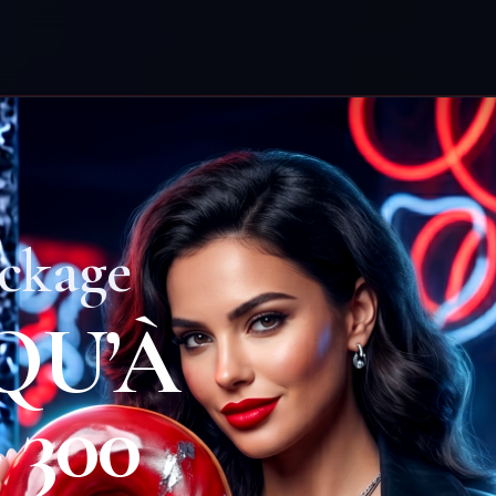
ckage
SQU’À
 300